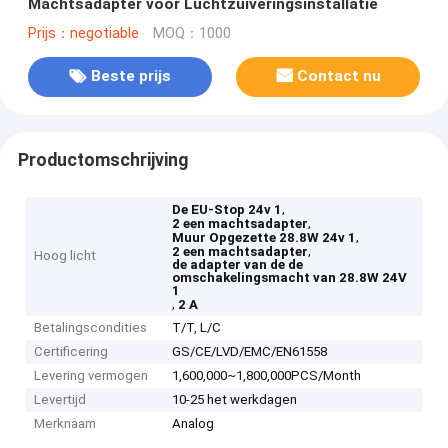
Machtsadapter voor Luchtzuiveringsinstallatie
Prijs：negotiable
MOQ：1000
Beste prijs
Contact nu
Productomschrijving
,
De EU-Stop 24v 1
,
2 een machtsadapter
,
Muur Opgezette 28.8W 24v 1
,
2 een machtsadapter
Hoog licht
de adapter van de de
omschakelingsmacht van 28.8W 24V
1
,
2 A
Betalingscondities
T/T, L/C
Certificering
GS/CE/LVD/EMC/EN61558
Levering vermogen
1,600,000~1,800,000PCS/Month
Levertijd
10-25 het werkdagen
Merknaam
Analog