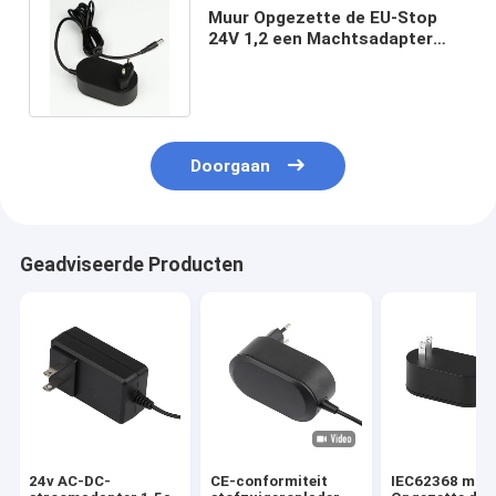
Muur Opgezette de EU-Stop
24V 1,2 een Machtsadapter
voor Luchtzuiveringsinstallatie
Doorgaan
Geadviseerde Producten
24v AC-DC-
CE-conformiteit
IEC62368 muu