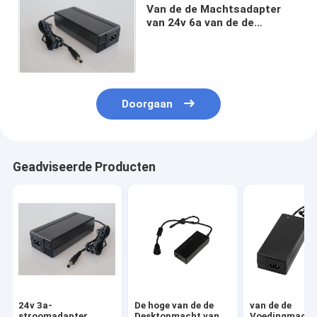
Van de de Machtsadapter
van 24v 6a van de de
Desktopomschakeling de
Voedingiec61558 Naleving
Doorgaan
Geadviseerde Producten
24v 3a-
De hoge van de de
van de de
stroomadapter
Desktopmacht van
Voedingmacht