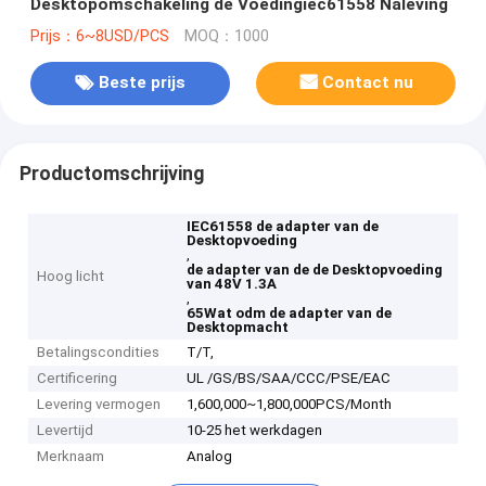
Desktopomschakeling de Voedingiec61558 Naleving
Prijs：6~8USD/PCS
MOQ：1000
Beste prijs
Contact nu
Productomschrijving
IEC61558 de adapter van de
Desktopvoeding
,
de adapter van de de Desktopvoeding
Hoog licht
van 48V 1.3A
,
65Wat odm de adapter van de
Desktopmacht
Betalingscondities
T/T,
Certificering
UL /GS/BS/SAA/CCC/PSE/EAC
Levering vermogen
1,600,000~1,800,000PCS/Month
Levertijd
10-25 het werkdagen
Merknaam
Analog