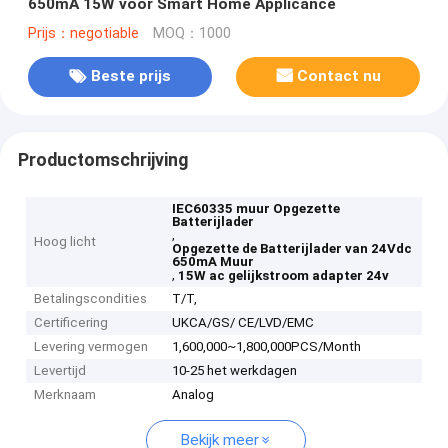
650mA 15W voor Smart Home Applicance
Prijs：negotiable
MOQ：1000
Beste prijs
Contact nu
Productomschrijving
IEC60335 muur Opgezette
Batterijlader
,
Hoog licht
Opgezette de Batterijlader van 24Vdc
650mA Muur
,
15W ac gelijkstroom adapter 24v
Betalingscondities
T/T,
Certificering
UKCA/GS/ CE/LVD/EMC
Levering vermogen
1,600,000~1,800,000PCS/Month
Levertijd
10-25 het werkdagen
Merknaam
Analog
Bekijk meer