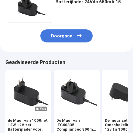
Batterijlader 24Vdc 650mA 15W
voor Smart Home Applicance
Doorgaan
Geadviseerde Producten
de Muur van 1000mA
De Muur van
De muur zet
12W 12V zet
IEC60335
Omschakeling
Batterijlader voor
Compliancec 800mA
12v 1a 1000m