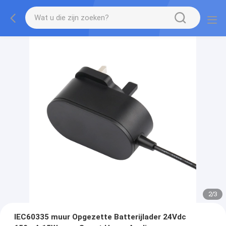
2
/
3
IEC60335 muur Opgezette Batterijlader 24Vdc