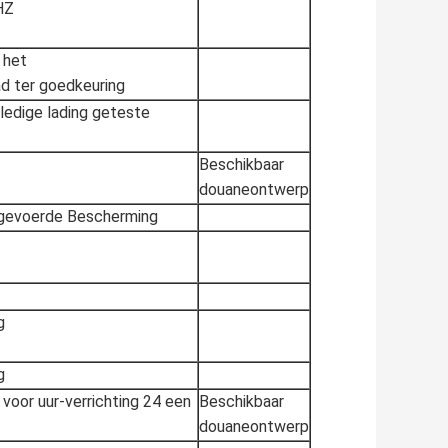
HZ
 het
ad ter goedkeuring
edige lading geteste
Beschikbaar
douaneontwerp
ngevoerde Bescherming
g
g
r voor uur-verrichting 24 een
Beschikbaar
douaneontwerp