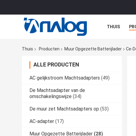
THUIS
PR
ALLE GEVALL
Thuis
Producten
Muur Opgezette Batterijlader
Ce-D
ALLE PRODUCTEN
AC gelijkstroom Machtsadapters
(49)
De Machtsadapter van de
omschakelingswijze
(34)
De muur zet Machtsadapters op
(53)
AC-adapter
(17)
Muur Opgezette Batterijlader
(28)