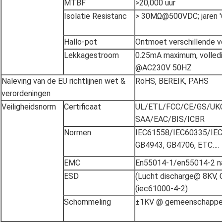
MTBF
>20,000 uur
Isolatie Resistanc
> 30MΩ@500VDC; jaren 
Hallo-pot
Ontmoet verschillende v
Lekkagestroom
0.25mA maximum, volledi
@AC230V 50HZ
Naleving van de EU richtlijnen wet &
RoHS, BEREIK, PAHS
verordeningen
Veiligheidsnorm
Certificaat
UL/ETL/FCC/CE/GS/UK
SAA/EAC/BIS/ICBR
Normen
IEC61558/IEC60335/IE
GB4943, GB4706, ETC….
EMC
En55014-1/en55014-2 na
ESD
(Lucht discharge@ 8KV, 
(iec61000-4-2)
Schommeling
±1KV @ gemeenschappelij