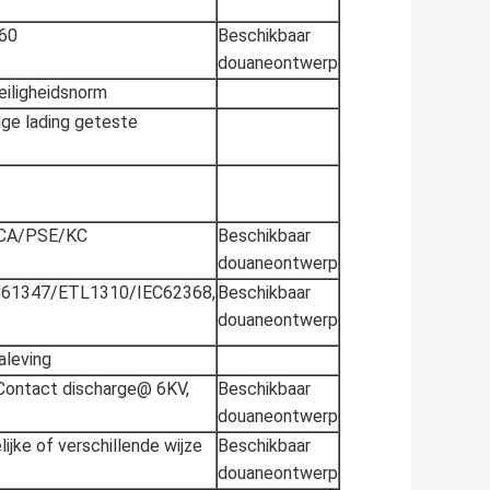
'60
Beschikbaar
douaneontwerp
eiligheidsnorm
ge lading geteste
CA/PSE/KC
Beschikbaar
douaneontwerp
C61347/ETL1310/IEC62368,
Beschikbaar
douaneontwerp
leving
Contact discharge@ 6KV,
Beschikbaar
douaneontwerp
ke of verschillende wijze
Beschikbaar
douaneontwerp