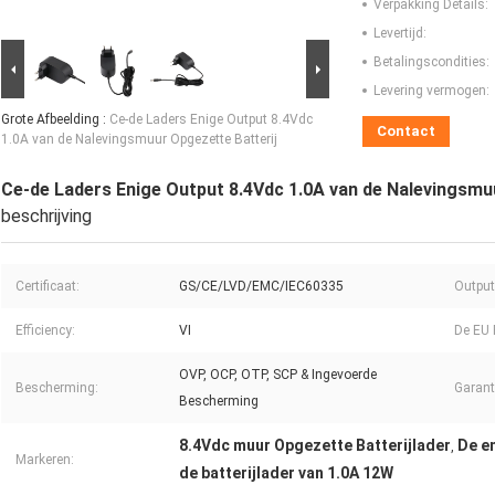
Verpakking Details:
Levertijd:
Betalingscondities:
Levering vermogen:
Grote Afbeelding :
Ce-de Laders Enige Output 8.4Vdc
Contact
1.0A van de Nalevingsmuur Opgezette Batterij
Ce-de Laders Enige Output 8.4Vdc 1.0A van de Nalevingsmu
beschrijving
Certificaat:
GS/CE/LVD/EMC/IEC60335
Output
Efficiency:
VI
De EU R
OVP, OCP, OTP, SCP & Ingevoerde
Bescherming:
Garant
Bescherming
8.4Vdc muur Opgezette Batterijlader
De e
,
Markeren:
de batterijlader van 1.0A 12W