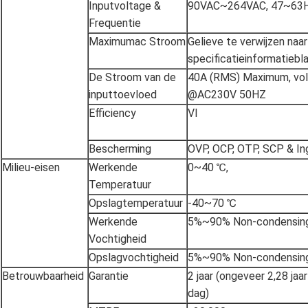
Inputvoltage &
90VAC~264VAC, 47~63
Frequentie
Maximumac Stroom
Gelieve te verwijzen naar
specificatieinformatiebl
De Stroom van de
40A (RMS) Maximum, voll
inputtoevloed
@AC230V 50HZ
Efficiency
VI
Bescherming
OVP, OCP, OTP, SCP & I
Milieu-eisen
Werkende
0~40 ℃,
Temperatuur
Opslagtemperatuur
-40~70 ℃
Werkende
5%~90% Non-condensin
Vochtigheid
Opslagvochtigheid
5%~90% Non-condensin
Betrouwbaarheid
Garantie
2 jaar (ongeveer 2,28 jaa
dag)