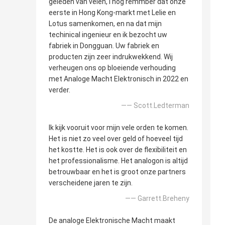
geleden van velen, I nog remmber dat onze
eerste in Hong Kong-markt met Lelie en
Lotus samenkomen, en na dat mijn
techinical ingenieur en ik bezocht uw
fabriek in Dongguan. Uw fabriek en
producten zijn zeer indrukwekkend. Wij
verheugen ons op bloeiende verhouding
met Analoge Macht Elektronisch in 2022 en
verder.
—— Scott.Ledterman
Ik kijk vooruit voor mijn vele orden te komen.
Het is niet zo veel over geld of hoeveel tijd
het kostte. Het is ook over de flexibiliteit en
het professionalisme. Het analogon is altijd
betrouwbaar en het is groot onze partners
verscheidene jaren te zijn.
—— Garrett.Breheny
De analoge Elektronische Macht maakt