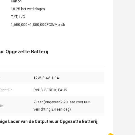
Karton
10-25 het werkdagen
T/T, L/C
1,600,000~1,800,000PCS/Month
ur Opgezette Batterij
:
12W, 8.4V, 1.0A
ichtlijn:
RoHS, BEREIK, PAHS
2 jaar (ongeveer 2,28 jaar voor uur-
ie:
verrichting 24 een dag)
nige Lader van de Outputmuur Opgezette Batterij
,