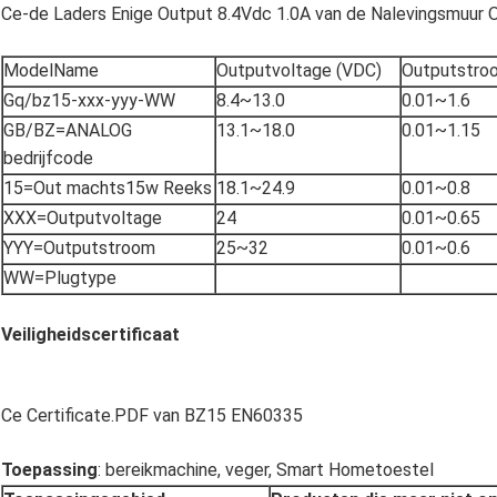
Ce-de Laders Enige Output 8.4Vdc 1.0A van de Nalevingsmuur O
ModelName
Outputvoltage (VDC)
Outputstroo
Gq/bz15-xxx-yyy-WW
8.4~13.0
0.01~1.6
GB/BZ=ANALOG
13.1~18.0
0.01~1.15
bedrijfcode
15=Out machts15w Reeks
18.1~24.9
0.01~0.8
XXX=Outputvoltage
24
0.01~0.65
YYY=Outputstroom
25~32
0.01~0.6
WW=Plugtype
Veiligheidscertificaat
Ce Certificate.PDF van BZ15 EN60335
Toepassing
: bereikmachine, veger, Smart Hometoestel