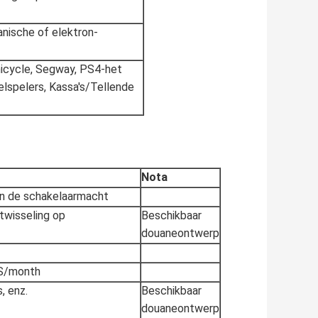
anische of elektron-
icycle, Segway, PS4-het
lspelers, Kassa's/Tellende
Nota
an de schakelaarmacht
twisseling op
Beschikbaar
douaneontwerp
S/month
, enz.
Beschikbaar
douaneontwerp