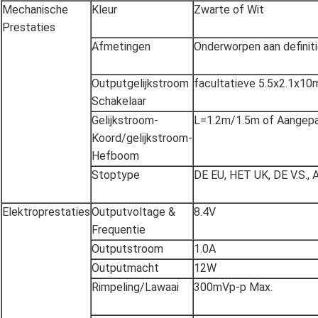
Mechanische
Kleur
Zwarte of Wit
Prestaties
Afmetingen
Onderworpen aan definit
Outputgelijkstroom
facultatieve 5.5x2.1x1
Schakelaar
Gelijkstroom-
L=1.2m/1.5m of Aangep
Koord/gelijkstroom-
Hefboom
Stoptype
DE EU, HET UK, DE V.S., 
Elektroprestaties
Outputvoltage &
8.4V
Frequentie
Outputstroom
1.0A
Outputmacht
12W
Rimpeling/Lawaai
300mVp-p Max.