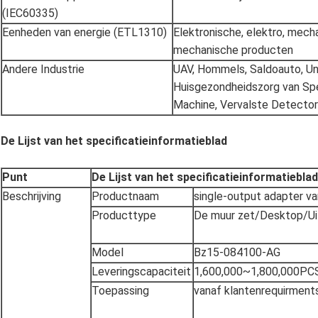
(IEC60335)
Eenheden van energie (ETL1310)
Elektronische, elektro, mech
mechanische producten
Andere Industrie
UAV, Hommels, Saldoauto, Un
Huisgezondheidszorg van Spe
Machine, Vervalste Detector
De Lijst van het specificatieinformatieblad
Punt
De Lijst van het specificatieinformatieblad
Beschrijving
Productnaam
single-output adapter v
Producttype
De muur zet/Desktop/Ui
Model
Bz15-084100-AG
Leveringscapaciteit
1,600,000~1,800,000PC
Toepassing
vanaf klantenrequirments