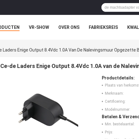
ODUCTEN
VR-SHOW
OVER ONS
FABRIEKSREIS
KWAL
EN
e Laders Enige Output 8.4Vdc 1.0A Van De Nalevingsmuur Opgezette B
Ce-de Laders Enige Output 8.4Vdc 1.0A van de Nalevi
Productdetails:
Plaats van herkoms
Merknaam:
Certificering:
Modelnummer:
Betalen & Verzen
Min. bestelaantal:
Prijs: