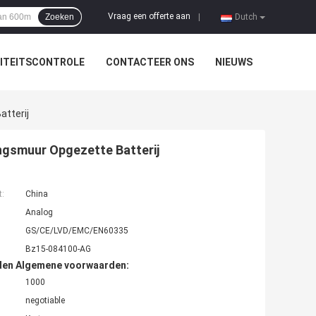
Vraag een offerte aan
Zoeken
|
Dutch
ITEITSCONTROLE
CONTACTEER ONS
NIEUWS
atterij
ngsmuur Opgezette Batterij
t:
China
Analog
GS/CE/LVD/EMC/EN60335
Bz15-084100-AG
den Algemene voorwaarden:
1000
negotiable