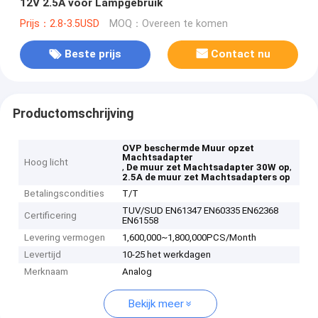
12V 2.5A voor Lampgebruik
Prijs：2.8-3.5USD
MOQ：Overeen te komen
Beste prijs
Contact nu
Productomschrijving
OVP beschermde Muur opzet
Machtsadapter
Hoog licht
,
,
De muur zet Machtsadapter 30W op
2.5A de muur zet Machtsadapters op
Betalingscondities
T/T
TUV/SUD EN61347 EN60335 EN62368
Certificering
EN61558
Levering vermogen
1,600,000~1,800,000PCS/Month
Levertijd
10-25 het werkdagen
Merknaam
Analog
Bekijk meer