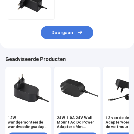
12V 2.5A voor Lampgebruik
Doorgaan
Geadviseerde Producten
12W
24W 1.0A 24V Wall
12 van de de
wandgemonteerde
Mount Ac Dc Power
Adaptervoedin
wandvoedingsadapter
Adapters Met
de voltmuur
12v 1a
ETL1310
Universele de